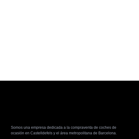
Somos una empresa dedicada a la compraventa de coches de
ocasión en Castelldefels y el área metropolitana de Barcelona.