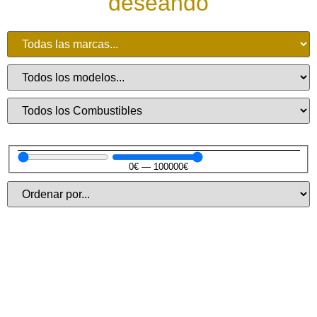
deseando
0
€
—
100000
€