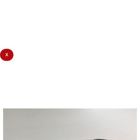
X
AUDI A3 Sportback S-LINE40
TFSI e S tro