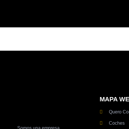
Marca:
Opel
MAPA W
Quero Co
Coches
Somos una empresa