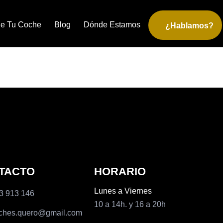
e Tu Coche
Blog
Dónde Estamos
¿Hablamos?
TACTO
HORARIO
Lunes a Viernes
3 913 146
10 a 14h. y 16 a 20h
ches.quero@gmail.com