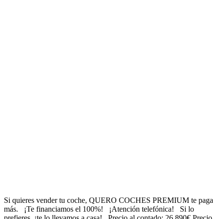
Si quieres vender tu coche, QUERO COCHES PREMIUM te paga
más. ¡Te financiamos el 100%! ¡Atención telefónica! Si lo
prefieres, ¡te lo llevamos a casa! Precio al contado: 26.890€ Precio